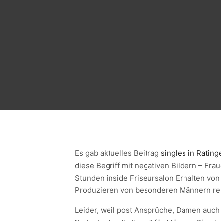
Es gab aktuelles Beitrag
singles in Rating
diese Begriff mit negativen Bildern – Fr
Stunden inside Friseursalon Erhalten vo
Produzieren von besonderen Männern re
Leider, weil post Ansprüche, Damen auch