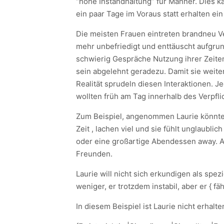
“hohe Instandhaltung” für Männer. Dies k
ein paar Tage im Voraus statt erhalten ei
Die meisten Frauen eintreten brandneu V
mehr unbefriedigt und enttäuscht aufgrund
schwierig Gespräche Nutzung ihrer Zeiten
sein abgelehnt geradezu. Damit sie weiter
Realität sprudeln diesen Interaktionen. J
wollten früh am Tag innerhalb des Verpfl
Zum Beispiel, angenommen Laurie könnte 
Zeit , lachen viel und sie fühlt unglaubli
oder eine großartige Abendessen away. Ab
Freunden.
Laurie will nicht sich erkundigen als spez
weniger, er trotzdem instabil, aber er { 
In diesem Beispiel ist Laurie nicht erhal