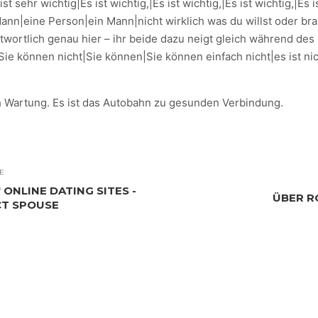
ist sehr wichtig|Es ist wichtig,|Es ist wichtig,|Es ist wichtig,|E
n|eine Person|ein Mann|nicht wirklich was du willst oder brau
rantwortlich genau hier – ihr beide dazu neigt gleich während d
e können nicht|Sie können|Sie können einfach nicht|es ist ni
 Wartung. Es ist das Autobahn zu gesunden Verbindung.
E
 ONLINE DATING SITES -
ÜBER 
CT SPOUSE