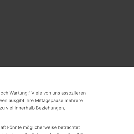
och Wartung.” Viele von uns assoziieren
 wen ausgibt ihre Mittagspause mehrere
zu viel innerhalb Beziehungen,
aft könnte möglicherweise betrachtet