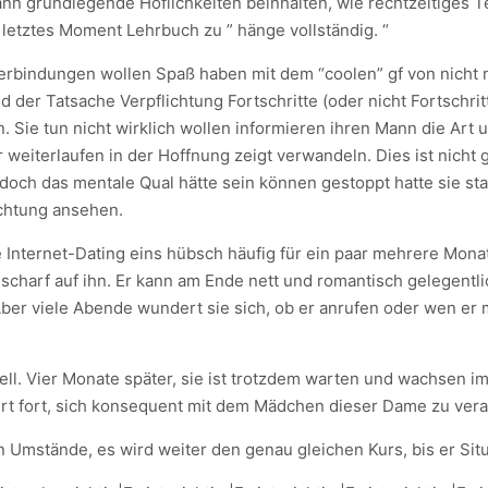
ann grundlegende Höflichkeiten beinhalten, wie rechtzeitiges Te
n letztes Moment Lehrbuch zu ” hänge vollständig. “
erbindungen wollen Spaß haben mit dem “coolen” gf von nicht 
 der Tatsache Verpflichtung Fortschritte (oder nicht Fortschri
. Sie tun nicht wirklich wollen informieren ihren Mann die Art
 weiterlaufen in der Hoffnung zeigt verwandeln. Dies ist nicht g
edoch das mentale Qual hätte sein können gestoppt hatte sie sta
ichtung ansehen.
Internet-Dating eins hübsch häufig für ein paar mehrere Mona
ch scharf auf ihn. Er kann am Ende nett und romantisch gelegentl
er viele Abende wundert sie sich, ob er anrufen oder wen er m
iell. Vier Monate später, sie ist trotzdem warten und wachsen im
fährt fort, sich konsequent mit dem Mädchen dieser Dame zu ver
ten Umstände, es wird weiter den genau gleichen Kurs, bis er S