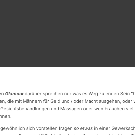
en
Glamour
darüber sprechen nur was es Weg zu enden Sein “h
auen, die mit Männern für Geld und / oder Macht ausgehen, oder
n Gesichtsbehandlungen und Massagen oder wen brauchen viel 
nnen.
 gewöhnlich sich vorstellen fragen
so etwas
in einer Gewerksch