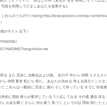
数 成人 ウェブサイト。 あなたが何であるか 見る 実際に そうでは
の 写真を利用してだましあなたを改善する}。
 being http://braexplosion.com/wp-content/uploads
pg）
 他のサイト 以下）
CYNADINE/
UICYNADINE/?langchoice=de
得る また 完全に 自動化および偽。 女の子 中から 仲間 リクエスト
から 仲間 要求 私たち 得た。 あなたが決める 考える両方インス
らは一般的に 完全に 偽の そして持っている すでに 作成者 House
基本的に理由 彼らが要求している 1つ 試してみる その後 通信 戻
ら お金を稼ぐ さらに 何か違う 気づく というのは 理由 得た たく