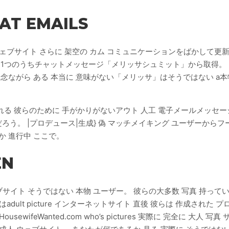
AT EMAILS
のウェブサイト さらに 架空の カム コミュニケーションをばかして更
 1つのうちチャットメッセージ「メリッサシュミット」から取得。 しか
念ながら ある 本当に 意味がない「メリッサ」はそうではない a本物
る 彼らのために 手がかりがないアウト 人工 電子メールメッセー
う。 |プロデュース|生成} 偽 マッチメイキング ユーザーからフー
か 進行中 ここで。
EN
サイト そうではない 本物 ユーザー。 彼らの大多数 写真 持っている
erまたはadult picture インターネットサイト 直後 彼らは 作成
sewifeWanted.com who’s pictures 実際に 完全に 大