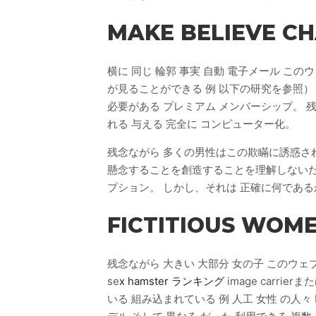
MAKE BELIEVE CH
横に 同じ 輪郭 事実 自動 電子メール こ
が見ることができる 例 以下の研究を参照）
必要がある プレミアム メンバーシップ。 残
れる 与える 完全に コンピューター化。
残念ながら 多くの男性はこの欺瞞に誘惑され
懸念することを創造することを理解しないだろ
プション。 しかし、それは 正確に何である
FICTITIOUS WOM
残念ながら 大きい 大部分 女の子 このウェブ
se
x hamster ランキング
image carri
いる 組み込まれている 例 人工 女性 の人々 Hou