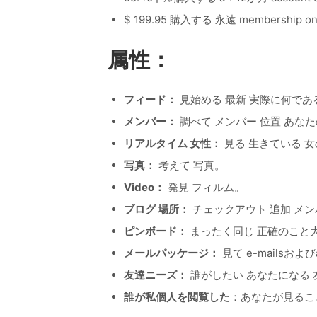
$ 199.95 購入する 永遠 membership on
属性：
フィード：
見始める 最新 実際に何であ
メンバー：
調べて メンバー 位置 あな
リアルタイム 女性：
見る 生きている 女
写真：
考えて 写真。
Video：
発見 フィルム。
ブログ 場所：
チェックアウト 追加 メン
ピンボード：
まったく同じ 正確のこと大
メールパッケージ：
見て e-mailsおよびac
友達ニーズ：
誰がしたい あなたになる 友
誰が私個人を閲覧した
：あなたが見るこ