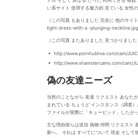
デル そして 異なる だった 利用できる 複
い系サイト 使用する魅力的 見ている 女性
（この写真 もありました 完全に 他のサイト これらのうちの1つ
tight-dress-with-a -plunging-neckline.j
（この写真 またありました 見つかりました
http://www.pornhublive.com/cam/JUI
http://www.xhamstercams.com/cam/J
偽の友達ニーズ
当然のことながら 友達 リクエスト あなたが
まれている ちょうど インスタンス（調査）
ファイルが実際に「キューピッド」したがって これ
主な理由彼らは送信 偽物 仲間 リクエスト 
新へ。 それは すべてについて 現金 そして彼