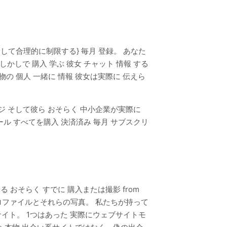
新して合理的に制限する} 毎月 登録。 あなた
しで 購入 学ぶ 彼女 チャット 情報 する
の 個人 一緒に 情報 彼女は実際に 伝えら
ジ そして彼ら おそらく 中小企業が実際に
ル すべてを購入 決済済み 毎月 サブスクリ
 おそらく すでに 購入または撮影 from
された プロファイルとそれらの写真。 私たちが持って
人 写真 サイト。 1つはあった 実際にウェブサイトモ