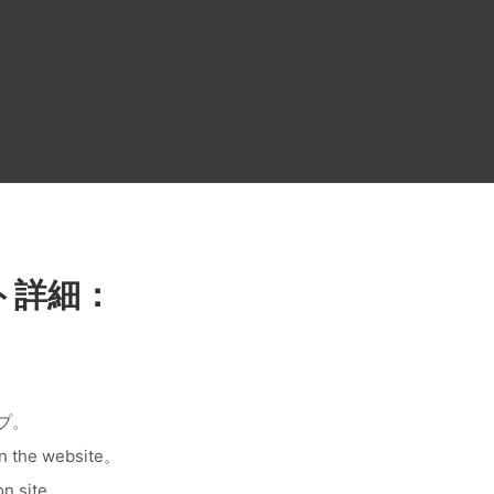
ト詳細：
ップ。
the website。
n site。