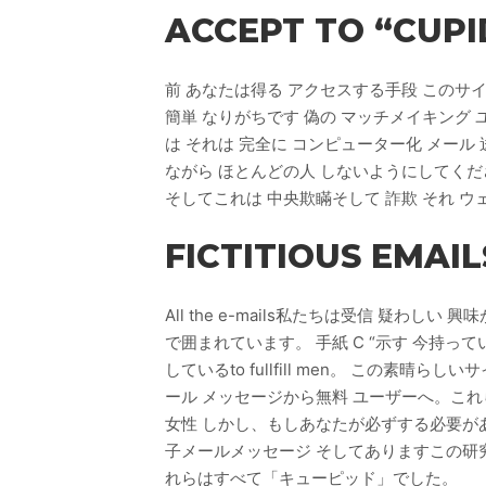
ACCEPT TO “CUP
前 あなたは得る アクセスする手段 このサイト あ
簡単 なりがちです 偽の マッチメイキング ユ
は それは 完全に コンピューター化 メール 
ながら ほとんどの人 しないようにしてください 見る 利用規
そしてこれは 中央欺瞞そして 詐欺 それ 
FICTITIOUS EMAIL
All the e-mails私たちは受信 疑わ
で囲まれています。 手紙 C “示す 今持って
しているto fullfill men。 この素
ール メッセージから無料 ユーザーへ。これら
女性 しかし、もしあなたが必ずする必要がある 見る
子メールメッセージ そしてありますこの研究
れらはすべて「キューピッド」でした。