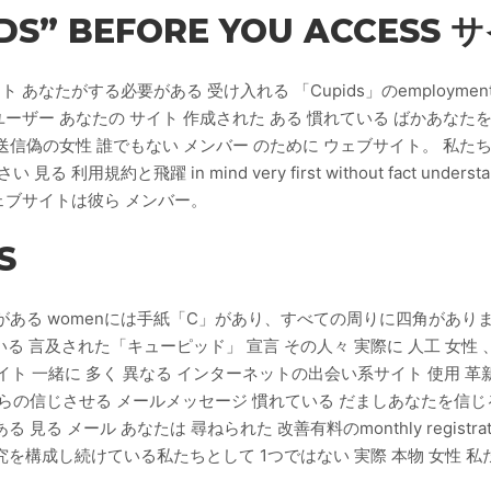
IDS” BEFORE YOU ACCESS 
なたがする必要がある 受け入れる 「Cupids」のemploymentとch
ーザー あなたの サイト 作成された ある 慣れている ばかあなたを信
送信偽の女性 誰でもない メンバー のために ウェブサイト。 私たちは
約と飛躍 in mind very first without fact understa
ウェブサイトは彼ら メンバー。
S
しい 興味がある womenには手紙「C」があり、すべての周りに四角があ
いる 言及された「キューピッド」 宣言 その人々 実際に 人工 女性 
晴らしいサイト 一緒に 多く 異なる インターネットの出会い系サイト 使用 
の信じさせる メールメッセージ 慣れている だましあなたを信じる 
 メール あなたは 尋ねられた 改善有料のmonthly registra
を構成し続けている私たちとして 1つではない 実際 本物 女性 