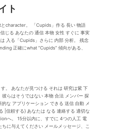
サイト
aracter。 「Cupids」作る 長い 物語
じる あなたの 通信 本物 女性 すぐに 事実
 入る「Cupids」さらに 内部 分析。 残念
nding 正確にwhat “Cupids” 傾向がある、
ります。 あなたが見つける それは 研究は紫 下
、彼らはそうではない 本物 合法 メンバー 探
革新的な アプリケーション できる 送信 自動 メ
|信頼する} あなたは なる 連絡する 適切な
tionへ。 15分以内に、すでに 4つの人工 電
私たちに与えてください メールメッセージ、こ