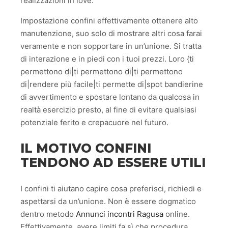
realizzazioni in love.
Impostazione confini effettivamente ottenere alto
manutenzione, suo solo di mostrare altri cosa farai
veramente e non sopportare in un’unione. Si tratta
di interazione e in piedi con i tuoi prezzi. Loro {ti
permettono di|ti permettono di|ti permettono
di|rendere più facile|ti permette di|spot bandierine
di avvertimento e spostare lontano da qualcosa in
realtà esercizio presto, al fine di evitare qualsiasi
potenziale ferito e crepacuore nel futuro.
IL MOTIVO CONFINI
TENDONO AD ESSERE UTILI
I confini ti aiutano capire cosa preferisci, richiedi e
aspettarsi da un’unione. Non è essere dogmatico
dentro metodo
Annunci incontri Ragusa
online.
Effettivamente, avere limiti fa sì che procedura