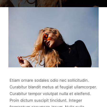
work6
WORK6
Etiam ornare sodales odio nec sollicitudin.
Curabitur blandit metus at feugiat ullamcorper.
Curabitur tempor volutpat nulla et eleifend.
Proin dictum suscipit tincidunt. Integer